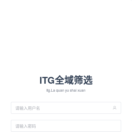
ITG全域筛选
Itg.La quan yu shai xuan